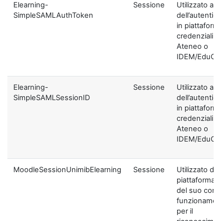
Elearning-
Sessione
Utilizzato ai f
SimpleSAMLAuthToken
dell’autentic
in piattaform
credenziali di
Ateneo o
IDEM/EduGA
Elearning-
Sessione
Utilizzato ai f
SimpleSAMLSessionID
dell’autentic
in piattaform
credenziali di
Ateneo o
IDEM/EduGA
MoodleSessionUnimibElearning
Sessione
Utilizzato dal
piattaforma ai
del suo corre
funzionamen
per il