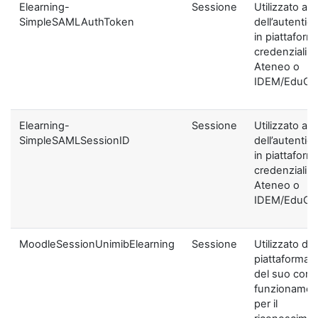
Elearning-
Sessione
Utilizzato ai f
SimpleSAMLAuthToken
dell’autentic
in piattaform
credenziali di
Ateneo o
IDEM/EduGA
Elearning-
Sessione
Utilizzato ai f
SimpleSAMLSessionID
dell’autentic
in piattaform
credenziali di
Ateneo o
IDEM/EduGA
MoodleSessionUnimibElearning
Sessione
Utilizzato dal
piattaforma ai
del suo corre
funzionamen
per il