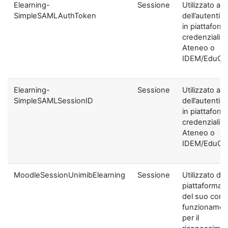
Elearning-
Sessione
Utilizzato ai f
SimpleSAMLAuthToken
dell’autentic
in piattaform
credenziali di
Ateneo o
IDEM/EduGA
Elearning-
Sessione
Utilizzato ai f
SimpleSAMLSessionID
dell’autentic
in piattaform
credenziali di
Ateneo o
IDEM/EduGA
MoodleSessionUnimibElearning
Sessione
Utilizzato dal
piattaforma ai
del suo corre
funzionamen
per il