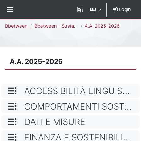
Vai al contenuto principale
Login
Pannello laterale
Percorso della pagina
Bbetween
Bbetween - Sustainability
A.A. 2025-2026
A.A. 2025-2026
NOME CATEGORIA
ACCESSIBILITÀ LINGUISTICA E INCLUSIONE
NOME CATEGORIA
COMPORTAMENTI SOSTENIBILI
NOME CATEGORIA
DATI E MISURE
NOME CATEGORIA
FINANZA E SOSTENIBILITÀ AZIENDALE