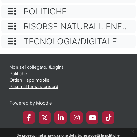
NOME CATEGORIA
POLITICHE
NOME CATEGORIA
RISORSE NATURALI, ENERGIA, FONTI RINNOVABILI E CAMBIAMENTO CLIMATICO
NOME CATEGORIA
TECNOLOGIA/DIGITALE
Non sei collegato. (
Login
)
Politiche
Ottieni l'app mobile
Passa al tema standard
Powered by
Moodle
x
Se prosegui nella navigazione del sito, ne accetti le politiche:
© 2026 Università degli Studi di Milano-Bicocca