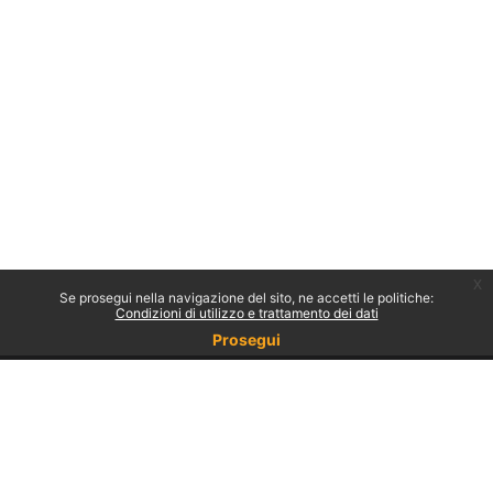
x
Se prosegui nella navigazione del sito, ne accetti le politiche:
Condizioni di utilizzo e trattamento dei dati
Prosegui
Non sei collegato.
Politiche
Ottieni l'app mobile
Passa al tema standard