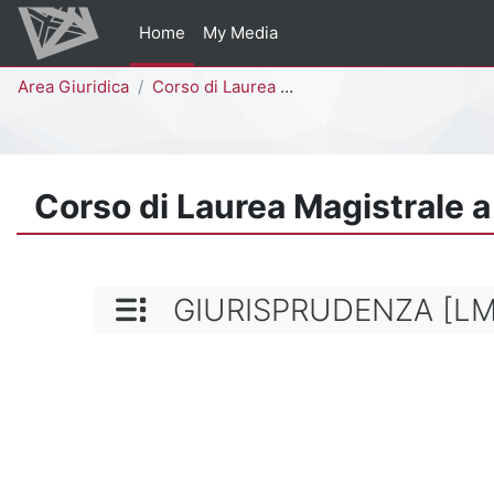
Vai al contenuto principale
Home
My Media
Percorso della pagina
Area Giuridica
Corso di Laurea Magistrale a Ciclo Unico (5 anni)
Corso di Laurea Magistrale a
NOME CATEGORIA
GIURISPRUDENZA [LM