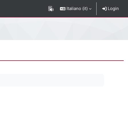
Italiano ‎(it)‎
Login