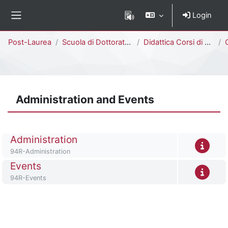
Vai al contenuto principale
Login
Pannello laterale
Percorso della pagina
Post-Laurea
Scuola di Dottorato di Ricerca
Didattica Corsi di Dottorato
Chem
Administration and Events
Titolo del corso
Administration
Codice identificativo del corso
94R-Administration
Titolo del corso
Events
Codice identificativo del corso
94R-Events