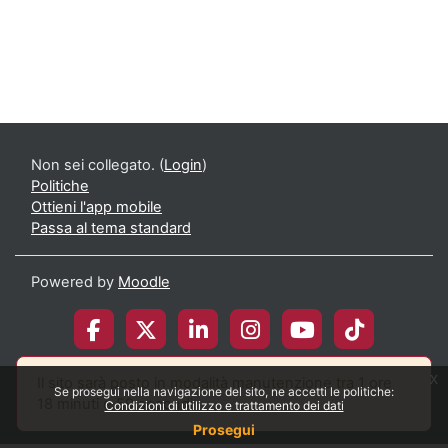
Non sei collegato. (
Login
)
Politiche
Ottieni l'app mobile
Passa al tema standard
Powered by
Moodle
x
Il sito sarà posto in modalità manutenzione tra 1 ore
© 2026 Università degli Studi di Milano-Bicocca
Se prosegui nella navigazione del sito, ne accetti le politiche:
18 minuti e 59 secondi
Condizioni di utilizzo e trattamento dei dati
Privacy
Accessibilità
Statistiche
Prosegui