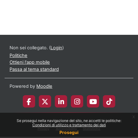
Non sei collegato. (
Login
)
Politiche
Ottieni l'app mobile
Passa al tema standard
Powered by
Moodle
x
© 2026 Università degli Studi di Milano-Bicocca
Se prosegui nella navigazione del sito, ne accetti le politiche:
Condizioni di utilizzo e trattamento dei dati
Privacy
Accessibilità
Statistiche
Prosegui