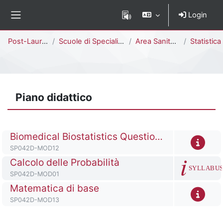
Vai al contenuto principale
Login
Pannello laterale
Percorso della pagina
Post-Laurea
Scuole di Specializzazione
Area Sanitaria
Statistica Sanitaria e 
Piano didattico
Titolo del corso
Biomedical Biostatistics Questions BBQ+ Meeting
Codice identificativo del corso
SP042D-MOD12
Titolo del corso
Calcolo delle Probabilità
SYLLABU
Codice identificativo del corso
SP042D-MOD01
Titolo del corso
Matematica di base
Codice identificativo del corso
SP042D-MOD13