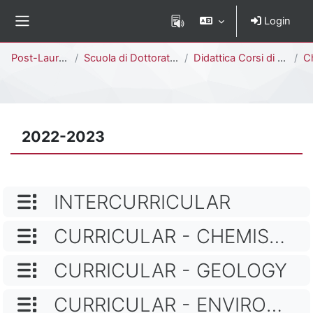
Vai al contenuto principale
Login
Pannello laterale
Percorso della pagina
Post-Laurea
Scuola di Dottorato di Ricerca
Didattica Corsi di Dottorato
Chemical, 
2022-2023
NOME CATEGORIA
INTERCURRICULAR
NOME CATEGORIA
CURRICULAR - CHEMISTRY
NOME CATEGORIA
CURRICULAR - GEOLOGY
NOME CATEGORIA
CURRICULAR - ENVIRONMENT