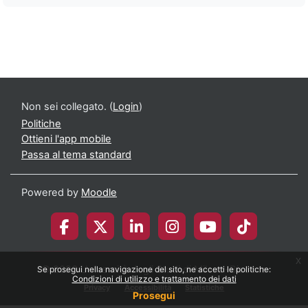
Non sei collegato. (
Login
)
Politiche
Ottieni l'app mobile
Passa al tema standard
Powered by
Moodle
x
© 2026 Università degli Studi di Milano-Bicocca
Se prosegui nella navigazione del sito, ne accetti le politiche:
Condizioni di utilizzo e trattamento dei dati
Privacy
Accessibilità
Statistiche
Prosegui