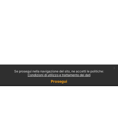
x
Se prosegui nella navigazione del sito, ne accetti le politiche:
Condizioni di utilizzo e trattamento dei dati
Prosegui
Non sei collegato.
Politiche
Ottieni l'app mobile
Passa al tema standard