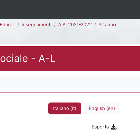
2R - E1901R]
Insegnamenti
A.A. 2021-2022
3° anno
ociale - A-L
Italiano ‎(it)‎
English ‎(en)‎
Esporta