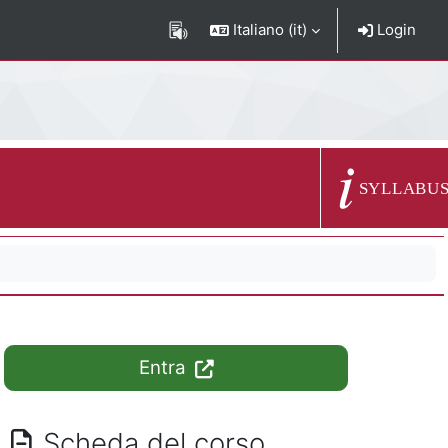
Italiano ‎(it)‎
Login
Descrizione del c
SYLLABU
Entra
Scheda del corso