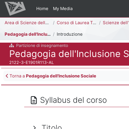
Vai al contenuto principale
Home
My Media
Percorso della pagina
Area di Scienze della Formazione
Corso di Laurea Triennale
Scienze dell'Educazione [E190
Pedagogia dell'Inclusione Sociale - A-L
Introduzione
Partizione di insegnamento
Titolo del corso
Pedagogia dell'Inclusione S
Codice identificativo del corso
2122-3-E1901R113-AL
Blocchi
Torna a
Pedagogia dell'Inclusione Sociale
Syllabus del corso
Titolo