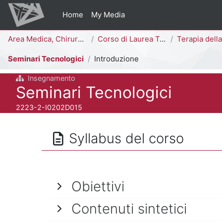
Vai al contenuto principale
Home
My Media
Percorso della pagina
Area Medica, Chirurgica e dei Servizi Clinici
Corso di Laurea Triennale
Terapia della Neuro e Psicomotricità dell'Età 
Seminari Tecnologici
Introduzione
Insegnamento
Titolo del corso
Seminari Tecnologici
Codice identificativo del corso
2223-2-I0202D015
Syllabus del corso
Obiettivi
Contenuti sintetici