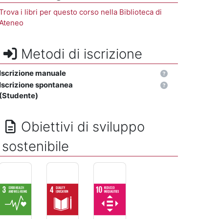
Trova i libri per questo corso nella Biblioteca di
Ateneo
Metodi di iscrizione
Iscrizione manuale
Iscrizione spontanea
(Studente)
Obiettivi di sviluppo
sostenibile
SALUTE E BENESSERE - Assicurare la salute e il benessere per
ISTRUZIONE DI QUALITÁ - Assicurare un'istruzi
RIDURRE LE DISUGUAGLIANZE - Ridu