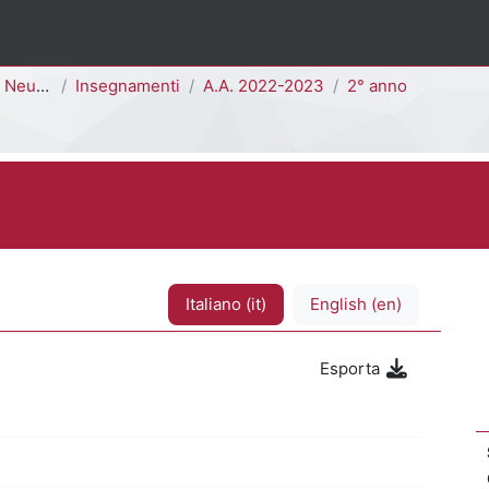
Evolutiva [I0202D]
Insegnamenti
A.A. 2022-2023
2° anno
Italiano ‎(it)‎
English ‎(en)‎
Esporta