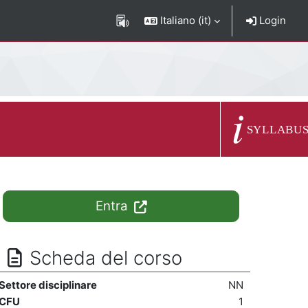
Italiano ‎(it)‎
Login
Descrizione del c
SYLLABU
Entra
Scheda del corso
Settore disciplinare
NN
CFU
1