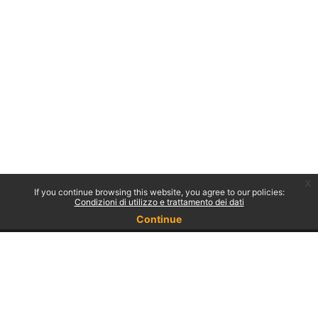
x
If you continue browsing this website, you agree to our policies:
Condizioni di utilizzo e trattamento dei dati
Continue
You are not logged in.
Policies
Get the mobile app
Switch to the standard theme