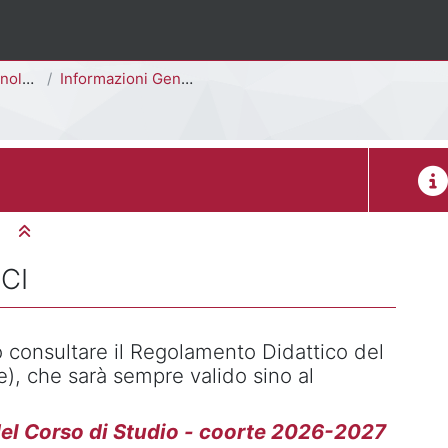
- F7401Q]
Informazioni Generali del Corso di Studi
Desc
Minimizza tutto
CI
 consultare il Regolamento Didattico del
e), che sarà sempre valido sino al
el Corso di Studio - coorte 2026-2027