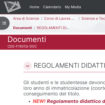
Vai al contenuto principale
Home
Calendario
My Media
Percorso della pagina
Area di Scienze
Corso di Laurea Magistrale
Scienze e Tecnologie Geologiche [F7402Q 
Apri indice del corso
Documenti
REGOLAMENTI DIDATTICI
Titolo del corso
Documenti
Codice identificativo del corso
CDS-F7401Q-DOC
Schema della sezione
REGOLAMENTI DIDATTI
Gli studenti e le studentesse devono
loro anno di immatricolazione (coort
conseguimento del titolo.
NEW!
Regolamento didattico d