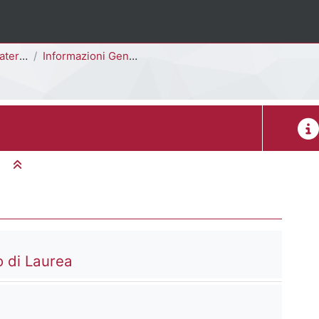
E2701Q]
Informazioni Generali del Corso di Studi
Desc
Minimizza tutto
File
 di Laurea