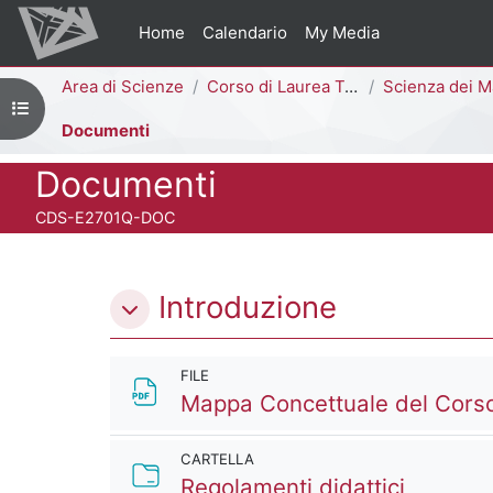
Vai al contenuto principale
Home
Calendario
My Media
Percorso della pagina
Area di Scienze
Corso di Laurea Triennale
Scienza dei Materiali [
Apri indice del corso
Documenti
Titolo del corso
Documenti
Codice identificativo del corso
CDS-E2701Q-DOC
Schema della sezione
Introduzione
FILE
Mappa Concettuale del Corso
CARTELLA
Cartella
Regolamenti didattici