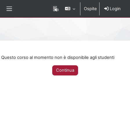
Vai al contenuto principale
Ospite
Login
Pannello laterale
Percorso della pagina
Questo corso al momento non è disponibile agli studenti
Continua