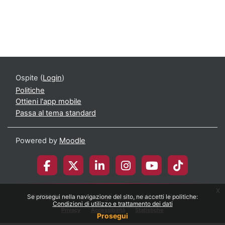
Ospite (
Login
)
Politiche
Ottieni l'app mobile
Passa al tema standard
Powered by
Moodle
x
© 2026 Università degli Studi di Milano-Bicocca
Se prosegui nella navigazione del sito, ne accetti le politiche:
Condizioni di utilizzo e trattamento dei dati
Privacy
Accessibilità
Statistiche
Prosegui