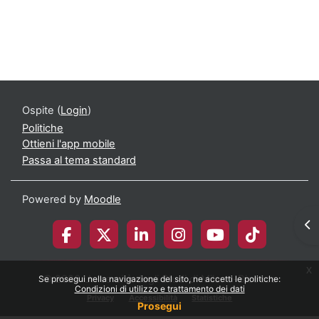
Corso: Macroeconomia | e-Learning - UNI
Ospite (
Login
)
Politiche
Ottieni l'app mobile
Passa al tema standard
Powered by
Moodle
Apr
x
© 2026 Università degli Studi di Milano-Bicocca
Se prosegui nella navigazione del sito, ne accetti le politiche:
Condizioni di utilizzo e trattamento dei dati
Privacy
Accessibilità
Statistiche
Prosegui