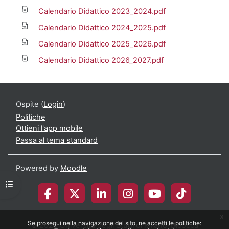
Calendario Didattico 2023_2024.pdf
Calendario Didattico 2024_2025.pdf
Calendario Didattico 2025_2026.pdf
Calendario Didattico 2026_2027.pdf
Ospite (
Login
)
Politiche
Ottieni l'app mobile
Passa al tema standard
Powered by
Moodle
Apri indice del corso
x
Se prosegui nella navigazione del sito, ne accetti le politiche:
© 2026 Università degli Studi di Milano-Bicocca