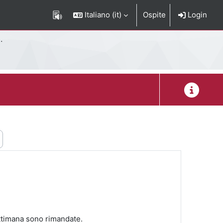
Italiano ‎(it)‎
Ospite
Login
Descrizion
ettimana sono rimandate.