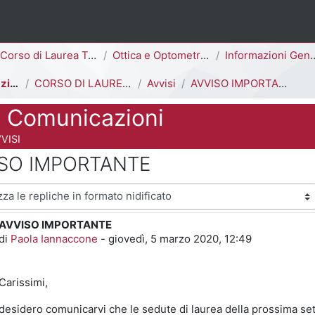
ina
Corso di Laurea Triennale
Ottica e Optometria [E3006Q - E3002Q]
Informazioni Generali del Corso di Studi
Avvisi e Comunicazioni
CORSO DI LAUREA IN OTTICA E OPTOMETRIA
Avvisi
AVVISO IMPORTANTE
e Comunicazioni
 del corso
VISI
ISO IMPORTANTE
visualizzazione
AVVISO IMPORTANTE
Numero di risposte: 0
di
Paola Iannaccone
-
giovedì, 5 marzo 2020, 12:49
Carissimi,
desidero comunicarvi che le sedute di laurea della prossima s