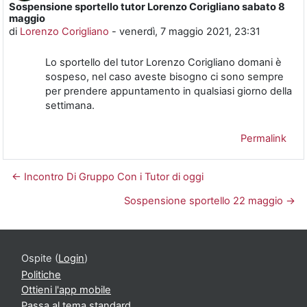
Sospensione sportello tutor Lorenzo Corigliano sabato 8
Numero di risposte: 0
maggio
di
Lorenzo Corigliano
-
venerdì, 7 maggio 2021, 23:31
Lo sportello del tutor Lorenzo Corigliano domani è
sospeso, nel caso aveste bisogno ci sono sempre
per prendere appuntamento in qualsiasi giorno della
settimana.
Permalink
← Incontro Di Gruppo Con i Tutor di oggi
Sospensione sportello 22 maggio →
Ospite (
Login
)
Politiche
Ottieni l'app mobile
Passa al tema standard