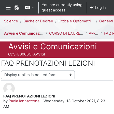
Skip to main content
You are currently using
Log in
guest access
Side panel
Percorso della pagina
Science
Bachelor Degree
Ottica e Optometria [E3006Q - E3002Q]
General 
Avvisi e Comunicazioni
CORSO DI LAUREA IN OTTICA E OPTOMETRIA
Avvisi
FAQ PREN
Course full name
Avvisi e Comunicazioni
Course ID number
CDS-E3006Q-AVVISI
FAQ PRENOTAZIONI LEZIONI
Display mode
FAQ PRENOTAZIONI LEZIONI
Number of replies: 0
by
Paola Iannaccone
-
Wednesday, 13 October 2021, 8:23
AM