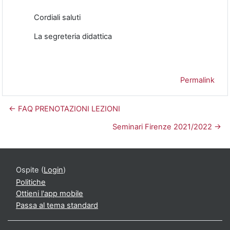
Cordiali saluti
La segreteria didattica
Permalink
← FAQ PRENOTAZIONI LEZIONI
Seminari Firenze 2021/2022 →
Ospite (
Login
)
Politiche
Ottieni l'app mobile
Passa al tema standard