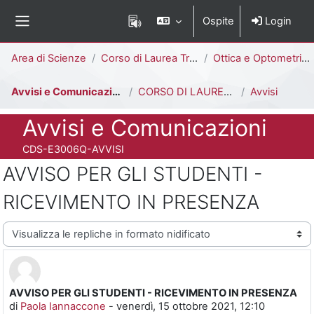
Vai al contenuto principale
Ospite
Login
Pannello laterale
Percorso della pagina
Area di Scienze
Corso di Laurea Triennale
Ottica e Optometria [E3006Q - E3002Q]
Avvisi e Comunicazioni
CORSO DI LAUREA IN OTTICA E OPTOMETRIA
Avvisi
Titolo del corso
Avvisi e Comunicazioni
Codice identificativo del corso
CDS-E3006Q-AVVISI
AVVISO PER GLI STUDENTI -
RICEVIMENTO IN PRESENZA
Modalità visualizzazione
AVVISO PER GLI STUDENTI - RICEVIMENTO IN PRESENZA
Numero di risposte: 0
di
Paola Iannaccone
-
venerdì, 15 ottobre 2021, 12:10