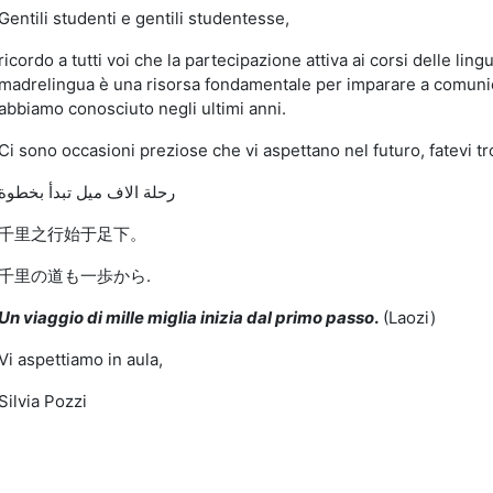
Gentili studenti e gentili studentesse,
ricordo a tutti voi che la partecipazione attiva ai corsi delle ling
madrelingua è una risorsa fondamentale per imparare a comun
abbiamo conosciuto negli ultimi anni.
Ci sono occasioni preziose che vi aspettano nel futuro, fatevi tr
رحلة الاف ميل تبدأ بخطوة
千里之行始于足下。
千里の道も一歩から.
Un viaggio di mille miglia inizia dal primo passo
.
(Laozi)
Vi aspettiamo in aula,
Silvia Pozzi