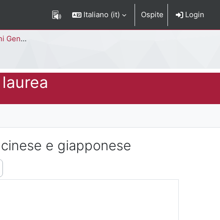
Italiano ‎(it)‎
Ospite
Login
Corso di Studi
 laurea
, cinese e giapponese