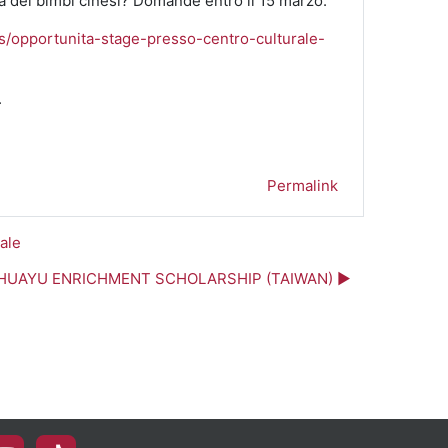
 a dei bimbi cinesi? Domande entro il 15 marzo.
ws/opportunita-stage-presso-centro-culturale-
.
Permalink
nale
io HUAYU ENRICHMENT SCHOLARSHIP (TAIWAN) ▶︎