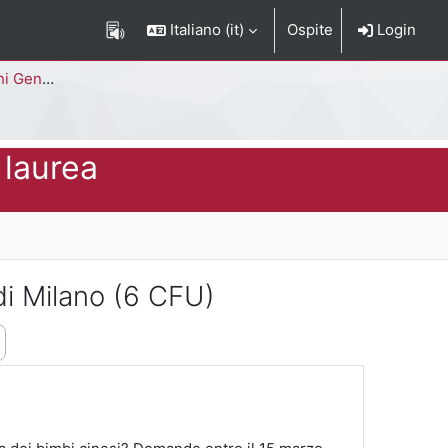
Italiano ‎(it)‎
Ospite
Login
Corso di Studi
 laurea
di Milano (6 CFU)