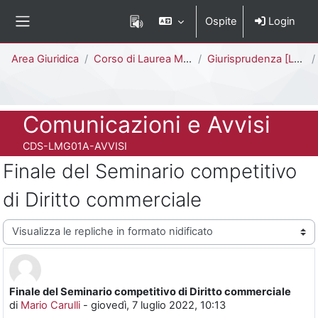
Vai al contenuto principale
Ospite
Login
Pannello laterale
Percorso della pagina
Area Giuridica
Corso di Laurea Magistrale a Ciclo Unico (5 anni)
Giurisprudenza [LMG01A - 581]
Titolo del corso
Comunicazioni e Avvisi
Codice identificativo del corso
CDS-LMG01A-AVVISI
Finale del Seminario competitivo
di Diritto commerciale
Modalità visualizzazione
Finale del Seminario competitivo di Diritto commerciale
Numero di risposte: 0
di
Mario Carulli
-
giovedì, 7 luglio 2022, 10:13