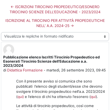
← ISCRIZIONI TIROCINIO PROPEDEUTICO/ESONERO
TIROCINIO SCIENZE DELL'EDUCAZIONE - 2023/2024
ISCRIZIONE AL TIROCINIO PER ATTIVITÀ PROPEDEUTICHE
NELL’ A.A. 2024-25 →
Modalità visualizzazione
Pubblicazione elenco Iscritti Tirocinio Propedeutico ed
Numero di risposte: 0
Esonerati Tirocinio Scienze dell'Educazione a.a.
2023/2024
di
Didattica Formazione
-
martedì, 26 settembre 2023, 09:45
Con il presente avviso si comunica che sono
pubblicati l'elenco degli studenti/esse
che devono
svolgere il tirocinio propedeutico nell'a.a. 2023/2024
(
qui)
e l'elenco di chi ha ottenuto l'esonero (
qui
).
Le attività di tirocinio propedeutico, così come