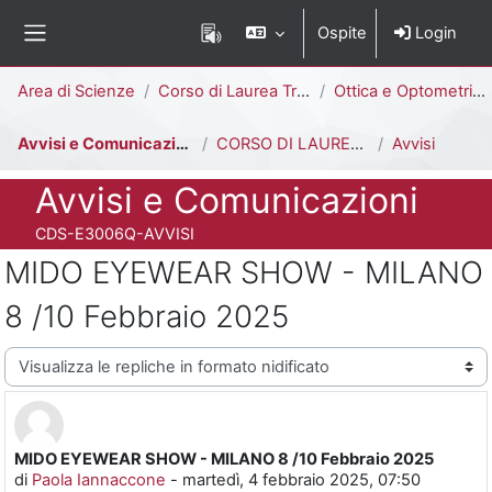
Vai al contenuto principale
Ospite
Login
Pannello laterale
Percorso della pagina
Area di Scienze
Corso di Laurea Triennale
Ottica e Optometria [E3006Q - E3002Q]
Avvisi e Comunicazioni
CORSO DI LAUREA IN OTTICA E OPTOMETRIA
Avvisi
Titolo del corso
Avvisi e Comunicazioni
Codice identificativo del corso
CDS-E3006Q-AVVISI
MIDO EYEWEAR SHOW - MILANO
8 /10 Febbraio 2025
Modalità visualizzazione
MIDO EYEWEAR SHOW - MILANO 8 /10 Febbraio 2025
Numero di risposte: 0
di
Paola Iannaccone
-
martedì, 4 febbraio 2025, 07:50