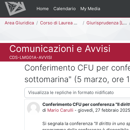
Vai al contenuto principale
Home
Calendario
My Media
Percorso della pagina
Area Giuridica
Corso di Laurea Magistrale a Ciclo Unico (5 anni)
Giurisprudenza [LMG01A - 581]
Titolo del corso
Comunicazioni e Avvisi
Codice identificativo del corso
CDS-LMG01A-AVVISI
Conferimento CFU per confere
sottomarina" (5 marzo, ore 
Modalità visualizzazione
Conferimento CFU per conferenza "Il dirit
Numero di risposte: 0
di
Mario Carulli
-
giovedì, 27 febbraio 2025
Si segnala la conferenza
"Il diritto in uno
programma della conferenza è disponibile