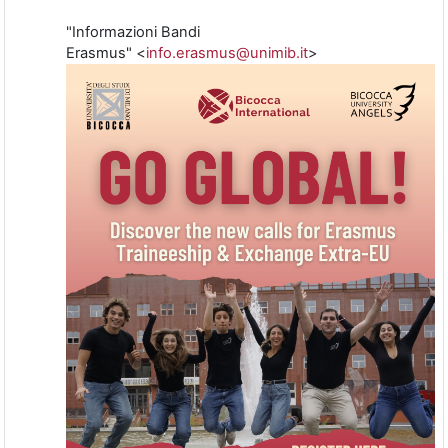
"Informazioni Bandi
Erasmus"
<
info.erasmus@unimib.it
>