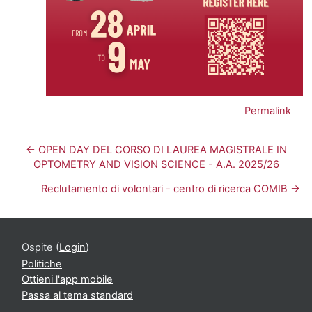
Permalink
← OPEN DAY DEL CORSO DI LAUREA MAGISTRALE IN
OPTOMETRY AND VISION SCIENCE - A.A. 2025/26
Reclutamento di volontari - centro di ricerca COMIB →
Ospite (
Login
)
Politiche
Ottieni l'app mobile
Passa al tema standard