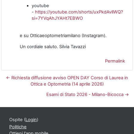
youtube
-
https://youtube.com/shorts/uxPkdAvllWQ?
si=7YVqAhJYAHt7EBWO
e su Otticaeoptometriamilano (Instagram).
Un cordiale saluto. Silvia Tavazzi
Permalink
← Richiesta diffusione avviso OPEN DAY Corso di Laurea in
Ottica e Optometria (14 aprile 2026)
Esami di Stato 2026 - Milano-Bicocca →
Ospite (
Login
)
Politiche
Ottieni l'app mobile