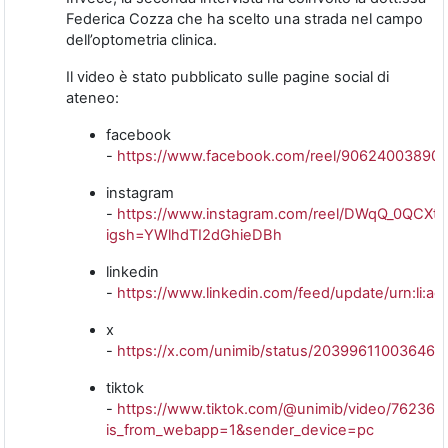
Federica Cozza che ha scelto una strada nel campo
dell’optometria clinica.
Il video è stato pubblicato sulle pagine social di
ateneo:
facebook
-
https://www.facebook.com/reel/90624003890
instagram
-
https://www.instagram.com/reel/DWqQ_0QCXtY
igsh=YWlhdTI2dGhieDBh
linkedin
-
https://www.linkedin.com/feed/update/urn:li:a
x
-
https://x.com/unimib/status/203996110036467
tiktok
-
https://www.tiktok.com/@unimib/video/76236
is_from_webapp=1&sender_device=pc