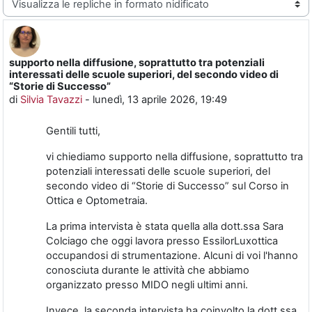
supporto nella diffusione, soprattutto tra potenziali
Numero di risposte: 0
interessati delle scuole superiori, del secondo video di
“Storie di Successo”
di
Silvia Tavazzi
-
lunedì, 13 aprile 2026, 19:49
Gentili tutti,
vi chiediamo supporto nella diffusione, soprattutto tra
potenziali interessati delle scuole superiori, del
secondo video di “Storie di Successo” sul Corso in
Ottica e Optometraia.
La prima intervista è stata quella alla dott.ssa Sara
Colciago che oggi lavora presso EssilorLuxottica
occupandosi di strumentazione. Alcuni di voi l'hanno
conosciuta durante le attività che abbiamo
organizzato presso MIDO negli ultimi anni.
Invece, la seconda intervista ha coinvolto la dott.ssa