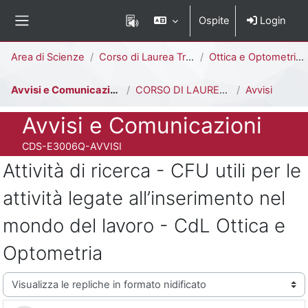
Vai al contenuto principale
Ospite
Login
Pannello laterale
Percorso della pagina
Area di Scienze
Corso di Laurea Triennale
Ottica e Optometria [E3006Q - E3002Q]
Avvisi e Comunicazioni
CORSO DI LAUREA IN OTTICA E OPTOMETRIA
Avvisi
Titolo del corso
Avvisi e Comunicazioni
Codice identificativo del corso
CDS-E3006Q-AVVISI
Attività di ricerca - CFU utili per le
attività legate all’inserimento nel
mondo del lavoro - CdL Ottica e
Optometria
Modalità visualizzazione