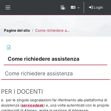
Vai al contenuto principale
Login
Pannello laterale
Percorso della pagina
Pagine del sito
Come richiedere assistenza
Come richiedere assistenza
Come richiedere assistenza
Aggregazione dei criteri
PER I DOCENTI
a. per le singole segnalazioni far riferimento alla piattaforma di
assistenza (
servicedesk
) e, una volta autenticati con le proprie
credenziali di Ateneo, aprire la sezione di interesse: