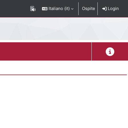
Italiano ‎(it)‎
Ospite
Login
Descrizion