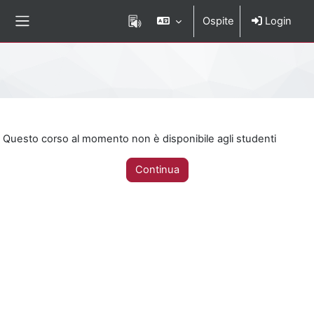
Vai al contenuto principale
Ospite
Login
Pannello laterale
Percorso della pagina
Questo corso al momento non è disponibile agli studenti
Continua