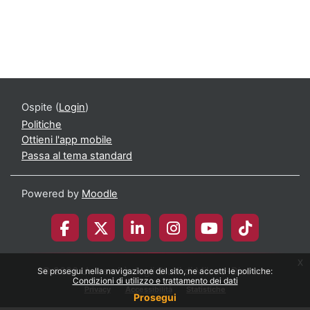
Ospite (
Login
)
Politiche
Ottieni l'app mobile
Passa al tema standard
Powered by
Moodle
x
© 2026 Università degli Studi di Milano-Bicocca
Se prosegui nella navigazione del sito, ne accetti le politiche:
Condizioni di utilizzo e trattamento dei dati
Privacy
Accessibilità
Statistiche
Prosegui