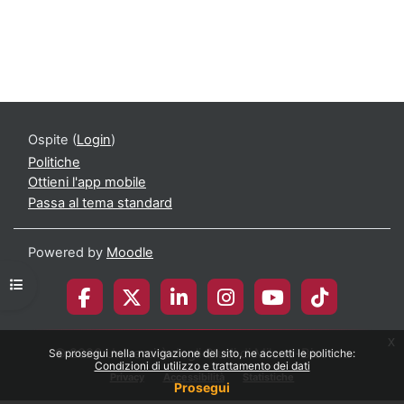
Ospite (
Login
)
Politiche
Ottieni l'app mobile
Passa al tema standard
Powered by
Moodle
Apri indice del corso
x
© 2026 Università degli Studi di Milano-Bicocca
Se prosegui nella navigazione del sito, ne accetti le politiche:
Condizioni di utilizzo e trattamento dei dati
Privacy
Accessibilità
Statistiche
Prosegui