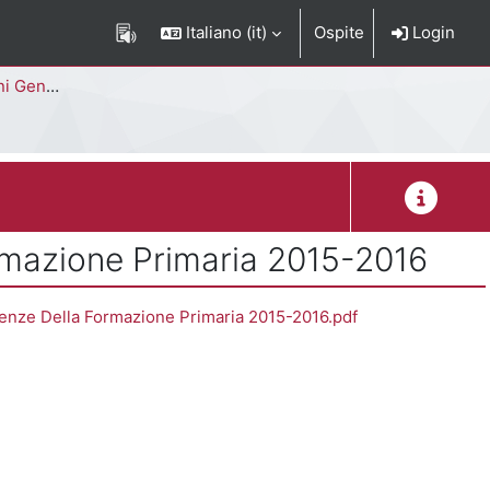
Italiano ‎(it)‎
Ospite
Login
Corso di Studi
Descrizion
rmazione Primaria 2015-2016
enze Della Formazione Primaria 2015-2016.pdf