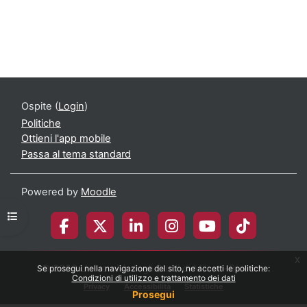
Ospite (
Login
)
Politiche
Ottieni l'app mobile
Passa al tema standard
Powered by
Moodle
Apri indice del corso
x
© 2026 Università degli Studi di Milano-Bicocca
Se prosegui nella navigazione del sito, ne accetti le politiche:
Condizioni di utilizzo e trattamento dei dati
Privacy
Accessibilità
Statistiche
Prosegui