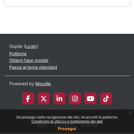
Ospite (
Login
)
Politiche
Ottieni l'app mobile
Passa al tema standard
Powered by
Moodle
x
© 2026 Università degli Studi di Milano-Bicocca
Se prosegui nella navigazione del sito, ne accetti le politiche:
Condizioni di utilizzo e trattamento dei dati
Privacy
Accessibilità
Statistiche
Prosegui