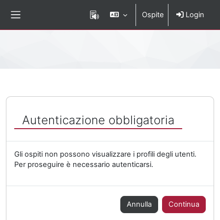
Vai al contenuto principale
Ospite
Login
Pannello laterale
Percorso della pagina
Autenticazione obbligatoria
Gli ospiti non possono visualizzare i profili degli utenti.
Per proseguire è necessario autenticarsi.
Annulla
Continua