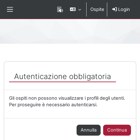
Vai al contenuto principale
Ospite
Login
Pannello laterale
Percorso della pagina
Autenticazione obbligatoria
Gli ospiti non possono visualizzare i profili degli utenti.
Per proseguire è necessario autenticarsi.
Annulla
Continua