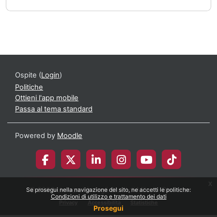
Ospite (
Login
)
Politiche
Ottieni l'app mobile
Passa al tema standard
Powered by
Moodle
x
© 2026 Università degli Studi di Milano-Bicocca
Se prosegui nella navigazione del sito, ne accetti le politiche:
Condizioni di utilizzo e trattamento dei dati
Privacy
Accessibilità
Statistiche
Prosegui