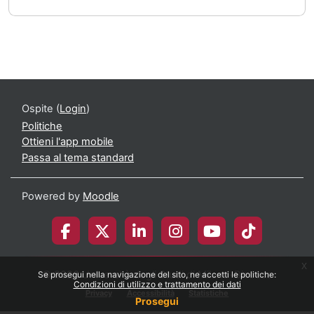
Ospite (
Login
)
Politiche
Ottieni l'app mobile
Passa al tema standard
Powered by
Moodle
x
© 2026 Università degli Studi di Milano-Bicocca
Se prosegui nella navigazione del sito, ne accetti le politiche:
Condizioni di utilizzo e trattamento dei dati
Privacy
Accessibilità
Statistiche
Prosegui