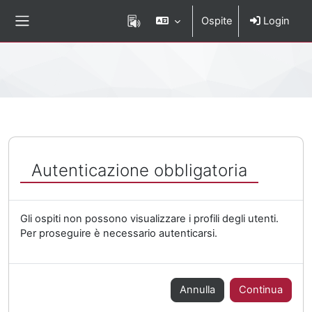
Vai al contenuto principale
Ospite
Login
Pannello laterale
Percorso della pagina
Autenticazione obbligatoria
Gli ospiti non possono visualizzare i profili degli utenti.
Per proseguire è necessario autenticarsi.
Annulla
Continua