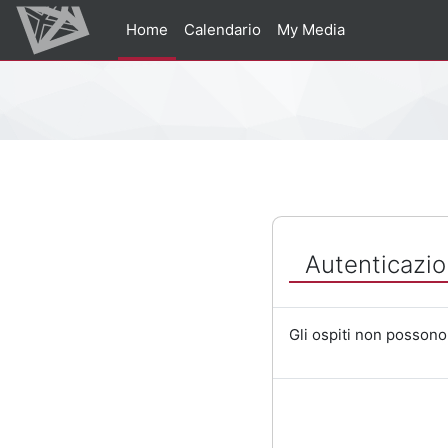
Vai al contenuto principale
Home
Calendario
My Media
Percorso della pagina
Autenticazio
Gli ospiti non possono 