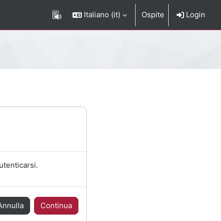
Italiano ‎(it)‎
Ospite
Login
utenticarsi.
Annulla
Continua