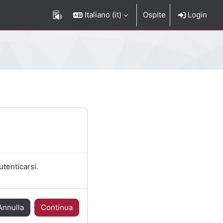
Italiano ‎(it)‎
Ospite
Login
utenticarsi.
Annulla
Continua