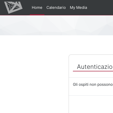
Vai al contenuto principale
Home
Calendario
My Media
Percorso della pagina
Autenticazio
Gli ospiti non possono 