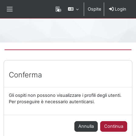
Vai al contenuto principale
Ospite
Login
Pannello laterale
Percorso della pagina
Conferma
Gli ospiti non possono visualizzare i profili degli utenti.
Per proseguire è necessario autenticarsi.
Annulla
Continua