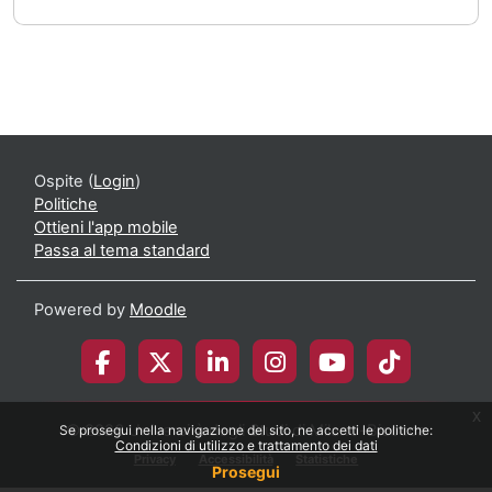
Ospite (
Login
)
Politiche
Ottieni l'app mobile
Passa al tema standard
Powered by
Moodle
x
© 2026 Università degli Studi di Milano-Bicocca
Se prosegui nella navigazione del sito, ne accetti le politiche:
Condizioni di utilizzo e trattamento dei dati
Privacy
Accessibilità
Statistiche
Prosegui