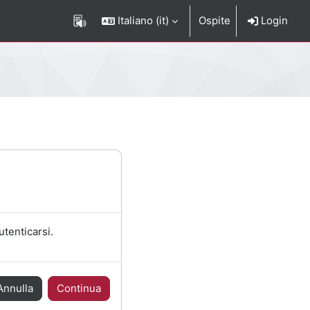
Italiano ‎(it)‎
Ospite
Login
utenticarsi.
Annulla
Continua