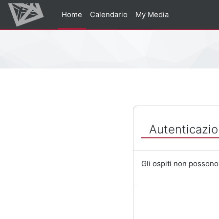
Vai al contenuto principale
Home
Calendario
My Media
Percorso della pagina
Autenticazio
Gli ospiti non possono 