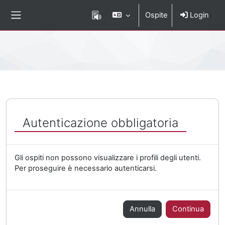
Vai al contenuto principale
Ospite
Login
Pannello laterale
Percorso della pagina
Autenticazione obbligatoria
Gli ospiti non possono visualizzare i profili degli utenti.
Per proseguire è necessario autenticarsi.
Annulla
Continua