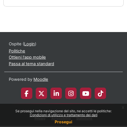
Ospite (
Login
)
Politiche
Ottieni l'app mobile
Passa al tema standard
Powered by
Moodle
x
© 2026 Università degli Studi di Milano-Bicocca
Se prosegui nella navigazione del sito, ne accetti le politiche:
Condizioni di utilizzo e trattamento dei dati
Privacy
Accessibilità
Statistiche
Prosegui