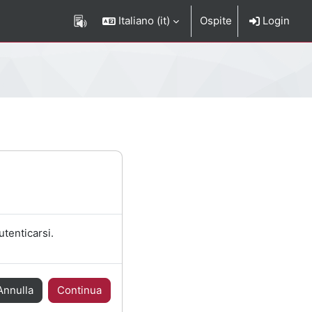
Italiano ‎(it)‎
Ospite
Login
utenticarsi.
Annulla
Continua