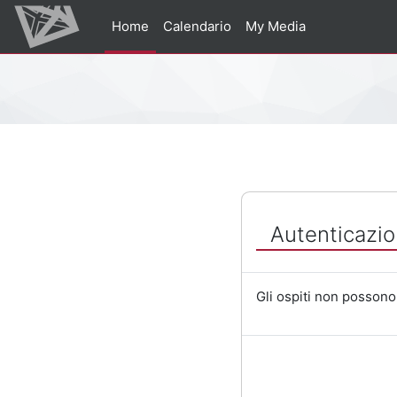
Vai al contenuto principale
Home
Calendario
My Media
Percorso della pagina
Autenticazio
Gli ospiti non possono 