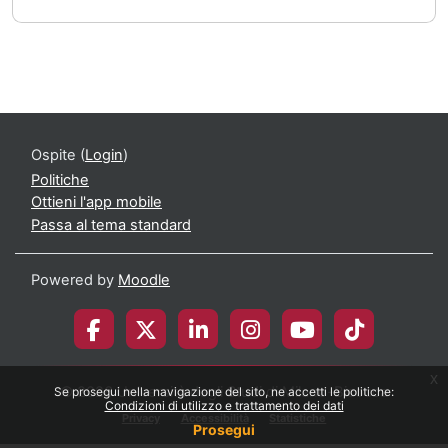
Ospite (
Login
)
Politiche
Ottieni l'app mobile
Passa al tema standard
Powered by
Moodle
x
© 2026 Università degli Studi di Milano-Bicocca
Se prosegui nella navigazione del sito, ne accetti le politiche:
Condizioni di utilizzo e trattamento dei dati
Privacy
Accessibilità
Statistiche
Prosegui