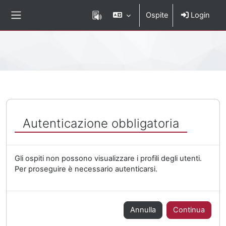
Vai al contenuto principale
Ospite
Login
Pannello laterale
Percorso della pagina
Autenticazione obbligatoria
Gli ospiti non possono visualizzare i profili degli utenti.
Per proseguire è necessario autenticarsi.
Annulla
Continua