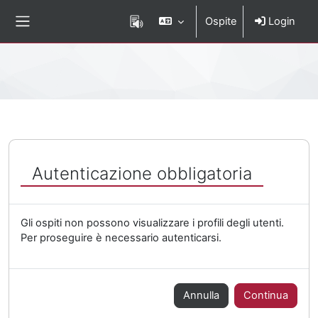
Vai al contenuto principale
Ospite
Login
Pannello laterale
Percorso della pagina
Autenticazione obbligatoria
Gli ospiti non possono visualizzare i profili degli utenti.
Per proseguire è necessario autenticarsi.
Annulla
Continua