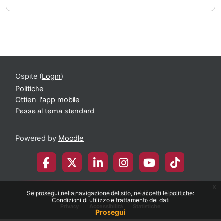
Ospite (
Login
)
Politiche
Ottieni l'app mobile
Passa al tema standard
Powered by
Moodle
x
© 2026 Università degli Studi di Milano-Bicocca
Se prosegui nella navigazione del sito, ne accetti le politiche:
Condizioni di utilizzo e trattamento dei dati
Privacy
Accessibilità
Statistiche
Prosegui