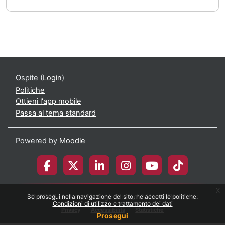
Ospite (
Login
)
Politiche
Ottieni l'app mobile
Passa al tema standard
Powered by
Moodle
x
© 2026 Università degli Studi di Milano-Bicocca
Se prosegui nella navigazione del sito, ne accetti le politiche:
Condizioni di utilizzo e trattamento dei dati
Privacy
Accessibilità
Statistiche
Prosegui