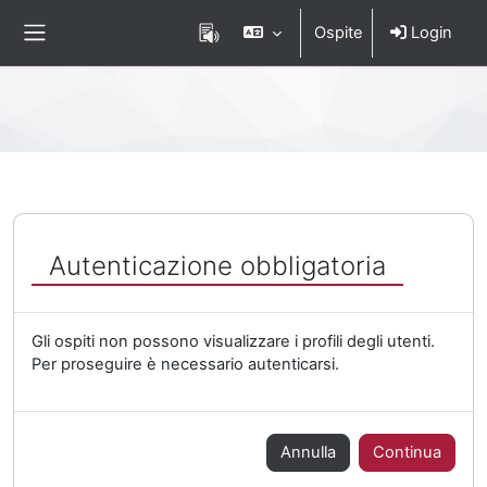
Vai al contenuto principale
Ospite
Login
Pannello laterale
Percorso della pagina
Autenticazione obbligatoria
Gli ospiti non possono visualizzare i profili degli utenti.
Per proseguire è necessario autenticarsi.
Annulla
Continua