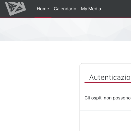
Vai al contenuto principale
Home
Calendario
My Media
Percorso della pagina
Autenticazio
Gli ospiti non possono 