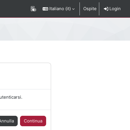
Italiano ‎(it)‎
Ospite
Login
utenticarsi.
Annulla
Continua